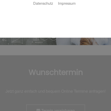
Datenschutz
Impressum
Wunschtermin
Jetzt ganz einfach und bequem Online Termine anfragen!
Termin vereinbaren