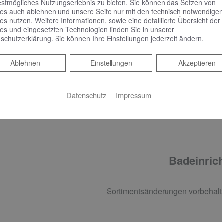
estmögliches Nutzungserlebnis zu bieten. Sie können das Setzen von
VIGOUR AI Betätigungsplatte für 2-Mengen-Spültechnik, sei
es auch ablehnen und unsere Seite nur mit den technisch notwendige
es nutzen. Weitere Informationen, sowie eine detaillierte Übersicht der
es und eingesetzten Technologien finden Sie in unserer
schutzerklärung
. Sie können Ihre
Einstellungen
jederzeit ändern.
Ablehnen
Ablehnen
Einstellungen
Akzeptieren
ADHEIZKÖRPER
COSMO Wien Bad- und Designheizkörper, 175,3 x 60 cm, R
Datenschutz
Impressum
Badeinrich
Sortimentsänderungen vorbehalt