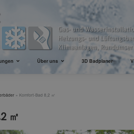
tungen
Über uns
3D Badplaner
V
terbäder
»
Komfort-Bad 8,2 ㎡
,2 ㎡