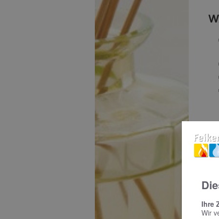
W
W
Die
Ihre 
Wir v